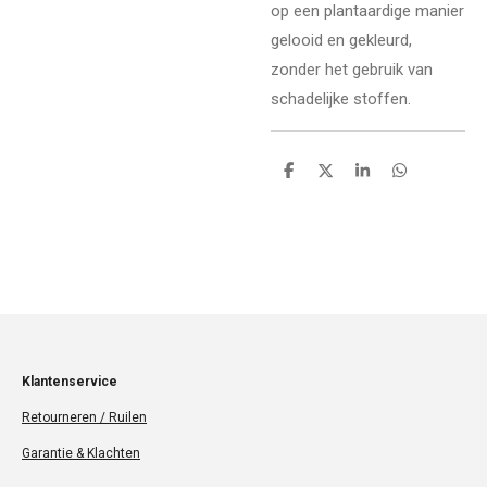
op een plantaardige manier
gelooid en gekleurd,
zonder het gebruik van
schadelijke stoffen.
D
D
S
D
e
e
h
e
l
e
a
l
e
l
r
e
n
e
n
Klantenservice
Retourneren / Ruilen
Garantie & Klachten