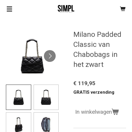
Ga
direct
naar
de
Milano Padded
hoofdinhoud
Classic van
Chabobags in
het zwart
€ 119,95
GRATIS verzending
In winkelwagen