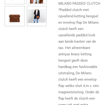
MILANO PADDED CLUTCH
*Padded clutch met
opvallend ketting hengsel
en envelop flap De Milano
clutch heeft een
opvallende padded look
aan beide kanten van de
tas. Het afneembare
antique brass ketting
hengsel geeft deze
handbag een fashionable
uitstraling, De Milano
clutch heeft een envelop
flap welke sluit d.m.v. een
magneetsluiting. Onder de
flap heeft de clutch een
open vak met extra