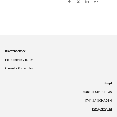
D
D
S
D
e
e
h
e
l
e
a
l
e
l
r
e
n
e
n
Klantenservice
Retourneren / Ruilen
Garantie & Klachten
Simpl
Makado Centrum 35
1741 JA SCHAGEN
info@simpl.nl