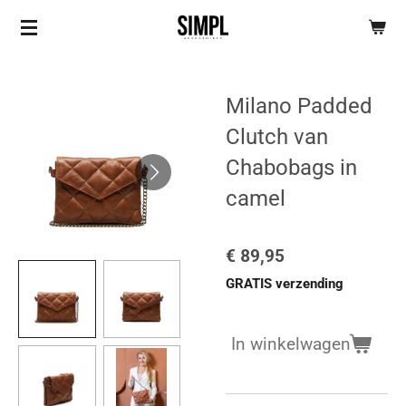
Ga
direct
naar
de
Milano Padded
hoofdinhoud
Clutch van
Chabobags in
camel
€ 89,95
GRATIS verzending
In winkelwagen