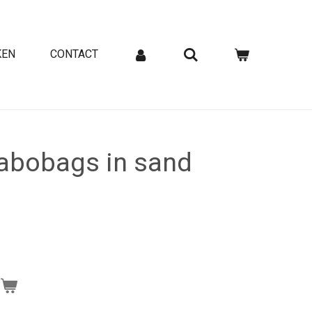
KEN
CONTACT
habobags in sand
n