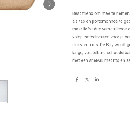
Best friend om mee te nemen, 
als tas en portemonnee te gebr
maar liefst drie verschillend
volop insteekvakjes voor je b
d.m.v. een rits. De Billy word
lange, verstelbare schouderban
met een snelvak met rits en aa
D
D
S
e
e
h
l
e
a
e
l
r
n
e