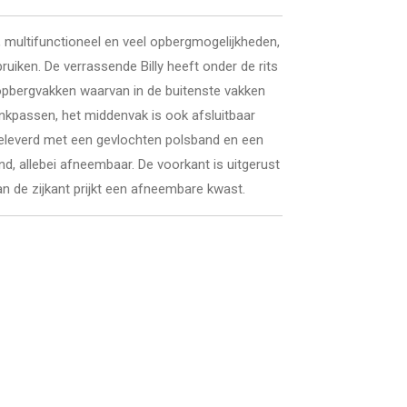
multifunctioneel en veel opbergmogelijkheden,
uiken. De verrassende Billy heeft onder de rits
e opbergvakken waarvan in de buitenste vakken
ankpassen, het middenvak is ook afsluitbaar
t geleverd met een gevlochten polsband en een
d, allebei afneembaar. De voorkant is uitgerust
n de zijkant prijkt een afneembare kwast.