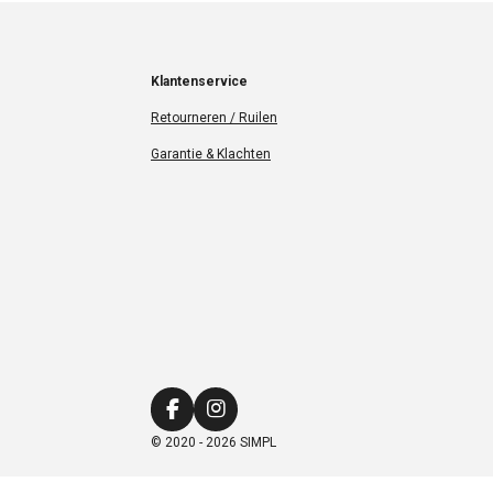
Klantenservice
Retourneren / Ruilen
Garantie & Klachten
F
I
a
n
© 2020 - 2026 SIMPL
c
s
e
t