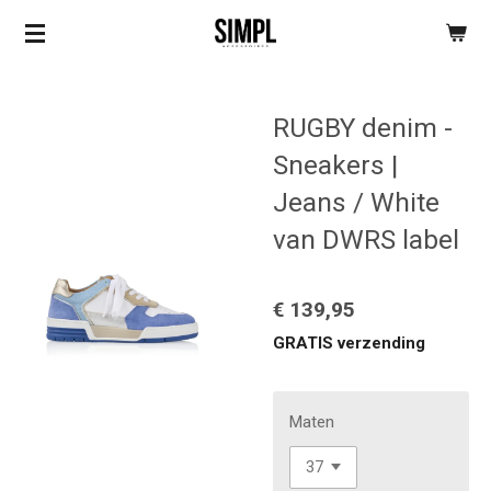
Ga
direct
naar
de
RUGBY denim -
hoofdinhoud
Sneakers |
Jeans / White
van DWRS label
€ 139,95
GRATIS verzending
Maten