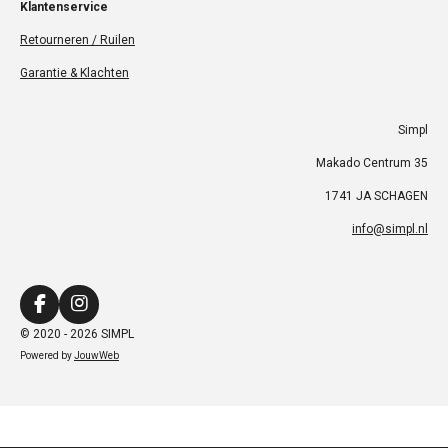
Klantenservice
Retourneren / Ruilen
Garantie & Klachten
Simpl
Makado Centrum 35
1741 JA SCHAGEN
info@simpl.nl
F
I
a
n
© 2020 - 2026 SIMPL
c
s
Powered by
JouwWeb
e
t
b
a
o
g
o
r
k
a