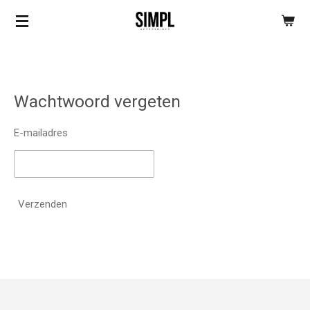
Ga
direct
naar
de
hoofdinhoud
Wachtwoord vergeten
E-mailadres
Verzenden