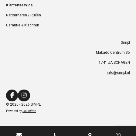
Klantenservice
Retourneren / Ruilen
Garantie & Klachten
Simpl
Makado Centrum 35
1741 JA SCHAGEN
info@simpl.nl
F
I
a
n
© 2020 - 2026 SIMPL
c
s
Powered by
JouwWeb
e
t
b
a
o
g
o
r
k
a